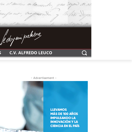
S
C.V. ALFREDO LEUCO
- Advertisement -