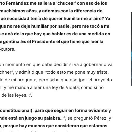
to Fernández me saliera a ‘chucear’ con eso de los
uchísimos años, y además con la diferencia de
Qué necesidad tenía de querer humillarme al aire? Yo
ue no me deje humillar por nadie, pero me tocó a mí
ue acá de lo que hay que hablar es de una medida en
rgentina. Es el Presidente el que tiene que leer la
ocutora.
un momento en que debe decidir si va a gobernar o va
chner”, y admitió que “todo esto me pone muy triste,
lo de mi pregunta, pero sabe que eso (por el proyecto
l, y me manda a leer una ley de Videla, como si no
 de las leyes…”.
inconstitucional), para qué seguir en forma evidente y
onde está en juego su palabra…”
, se preguntó Pérez, y
só, porque hay muchos que consideran que estamos