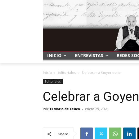
INICIO
ENTREVISTAS
REDES SO
Inicio
Editoriales
Celebrar a Goyeneche
Editoriales
Celebrar a Goye
Por
El diario de Leuco
-
enero 29, 2020
Share