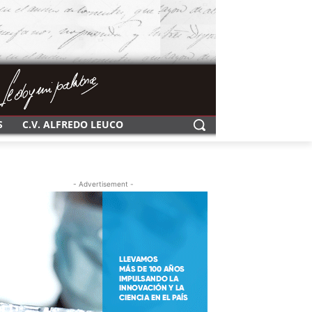
S
C.V. ALFREDO LEUCO
- Advertisement -