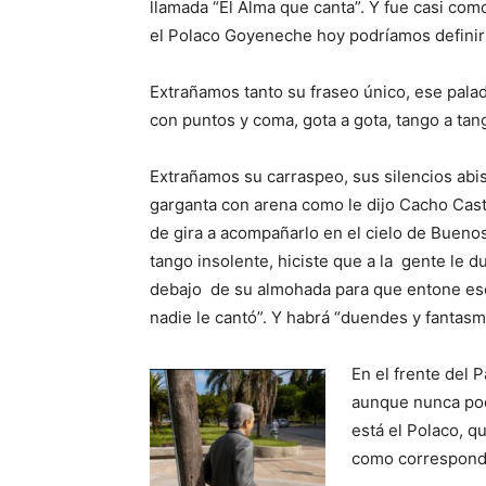
llamada “El Alma que canta”. Y fue casi co
el Polaco Goyeneche hoy podríamos definirl
Extrañamos tanto su fraseo único, ese pala
con puntos y coma, gota a gota, tango a tan
Extrañamos su carraspeo, sus silencios abis
garganta con arena como le dijo Cacho Cast
de gira a acompañarlo en el cielo de Buenos
tango insolente, hiciste que a la gente le du
debajo de su almohada para que entone ese
nadie le cantó”. Y habrá “duendes y fantas
En el frente del 
aunque nunca pod
está el Polaco, q
como correspond