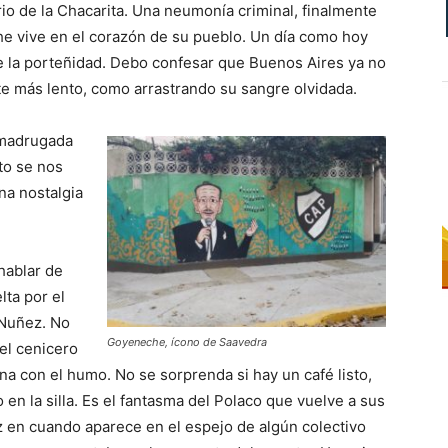
io de la Chacarita. Una neumonía criminal, finalmente
che vive en el corazón de su pueblo. Un día como hoy
e la porteñidad. Debo confesar que Buenos Aires ya no
te más lento, como arrastrando su sangre olvidada.
 madrugada
to se nos
na nostalgia
hablar de
lta por el
 Nuñez. No
Goyeneche, ícono de Saavedra
 el cenicero
na con el humo. No se sorprenda si hay un café listo,
en la silla. Es el fantasma del Polaco que vuelve a sus
z en cuando aparece en el espejo de algún colectivo