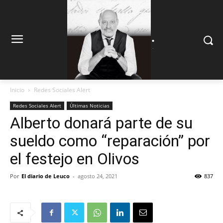
.
.
Inicio
Redes Sociales Alert
Redes Sociales Alert
Últimas Noticias
Alberto donará parte de su
sueldo como “reparación” por
el festejo en Olivos
Por
El diario de Leuco
-
agosto 24, 2021
837