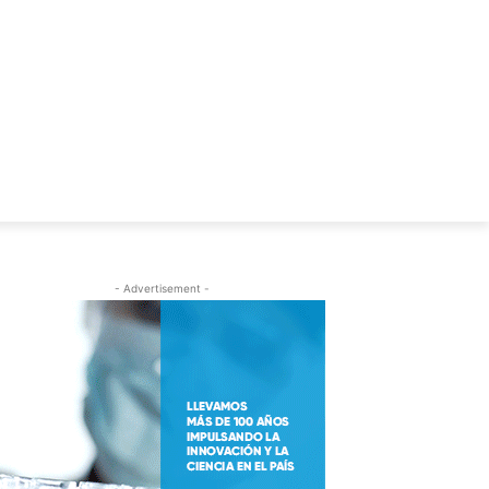
S
C.V. ALFREDO LEUCO
- Advertisement -