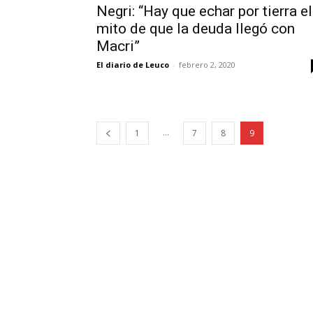
Negri: “Hay que echar por tierra el
mito de que la deuda llegó con
Macri”
El diario de Leuco
-
febrero 2, 2020
...
1
7
8
9