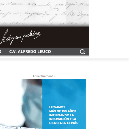
S
C.V. ALFREDO LEUCO
- Advertisement -