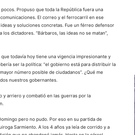
e pocos. Propuso que toda la República fuera una
 comunicaciones. El correo y el ferrocarril en ese
 ideas y soluciones concretas. Fue un férreo defensor
 a los dictadores. “Bárbaros, las ideas no se matan”,
o que todavía hoy tiene una vigencia impresionante y
ría ser la política: “el gobierno está para distribuir la
el mayor número posible de ciudadanos”. ¿Qué me
todos nuestros gobernantes.
y arriero y combatió en las guerras por la
n.
 Domingo pero no pudo. Por eso en su partida de
iroga Sarmiento. A los 4 años ya leía de corrido y a
ndición que no abandonó jamás. Hasta en la cárcel,