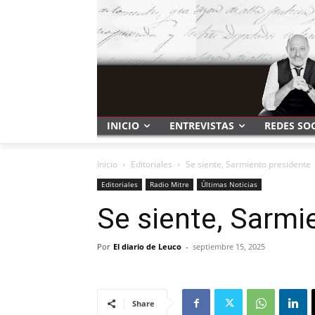
INICIO
ENTREVISTAS
REDES SO
Inicio
Editoriales
Se siente, Sarmiento presidente
Editoriales
Radio Mitre
Últimas Noticias
Se siente, Sarmi
Por
El diario de Leuco
-
septiembre 15, 2025
Share