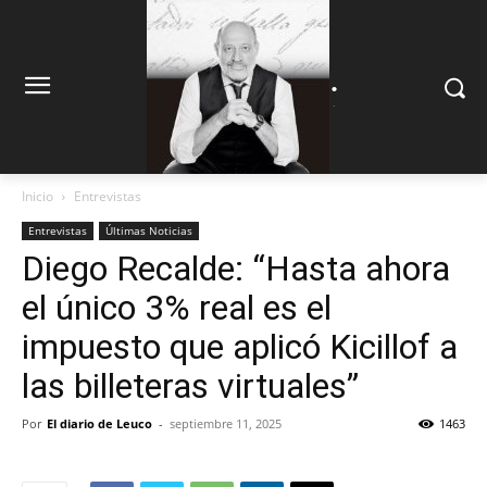
.
.
Inicio
Entrevistas
Entrevistas
Últimas Noticias
Diego Recalde: “Hasta ahora
el único 3% real es el
impuesto que aplicó Kicillof a
las billeteras virtuales”
Por
El diario de Leuco
-
septiembre 11, 2025
1463