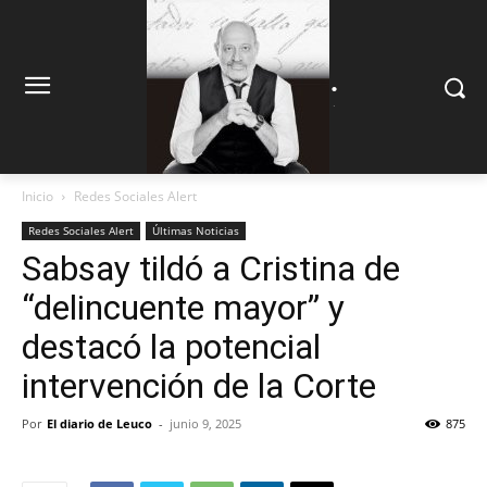
.
.
Inicio
Redes Sociales Alert
Redes Sociales Alert
Últimas Noticias
Sabsay tildó a Cristina de
“delincuente mayor” y
destacó la potencial
intervención de la Corte
Por
El diario de Leuco
-
junio 9, 2025
875