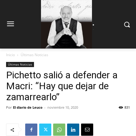
.
.
Inicio
Últimas Noticias
Últimas Noticias
Pichetto salió a defender a
Macri: “Hay que dejar de
zamarrearlo”
Por
El diario de Leuco
-
noviembre 10, 2020
831