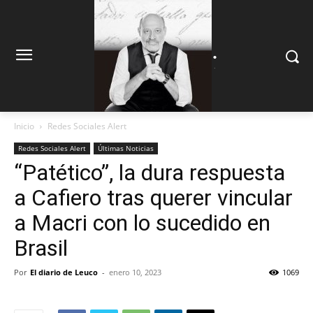
.
.
Inicio
Redes Sociales Alert
Redes Sociales Alert
Últimas Noticias
“Patético”, la dura respuesta
a Cafiero tras querer vincular
a Macri con lo sucedido en
Brasil
Por
El diario de Leuco
-
enero 10, 2023
1069