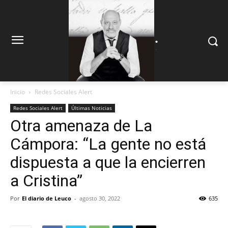
.
.
Inicio
Redes Sociales Alert
Redes Sociales Alert
Últimas Noticias
Otra amenaza de La
Cámpora: “La gente no está
dispuesta a que la encierren
a Cristina”
Por
El diario de Leuco
-
agosto 30, 2022
635