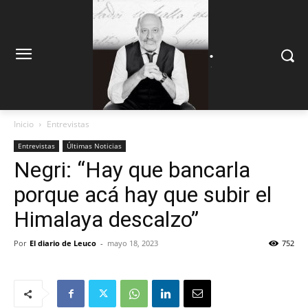
.
.
Inicio
Entrevistas
Entrevistas
Últimas Noticias
Negri: “Hay que bancarla
porque acá hay que subir el
Himalaya descalzo”
Por
El diario de Leuco
-
mayo 18, 2023
752