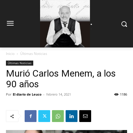
.
.
Inicio
Últimas Noticias
Últimas Noticias
Murió Carlos Menem, a los
90 años
Por
El diario de Leuco
-
febrero 14, 2021
1186