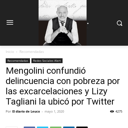
.
.
Inicio
Recomendadas
Recomendadas
Redes Sociales Alert
Mengolini confundió
delincuencia con pobreza por
las excarcelaciones y Lizy
Tagliani la ubicó por Twitter
Por
El diario de Leuco
-
mayo 1, 2020
4275