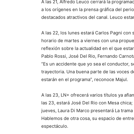
A las 21, Alfredo Leuco cerrará la programac
a los orígenes en la prensa gráfica del perio
destacados atractivos del canal. Leuco est
A las 22, los lunes estará Carlos Pagni con
horario de martes a viernes con una propue
reflexión sobre la actualidad en el que es
Pablo Rossi, José Del Rio, Fernando Carnota
“Es un accidente que yo sea el conductor, s
trayectoria. Una buena parte de las voces del
estarán en el programa”, reconoce Majul.
A las 23, LN+ ofrecerá varios títulos ya afi
las 23, estará José Del Rio con Mesa chica;
jueves, Laura Di Marco presentará La trama 
Hablemos de otra cosa, su espacio de entrev
espectáculo.