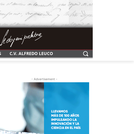
S
C.V. ALFREDO LEUCO
- Advertisement -