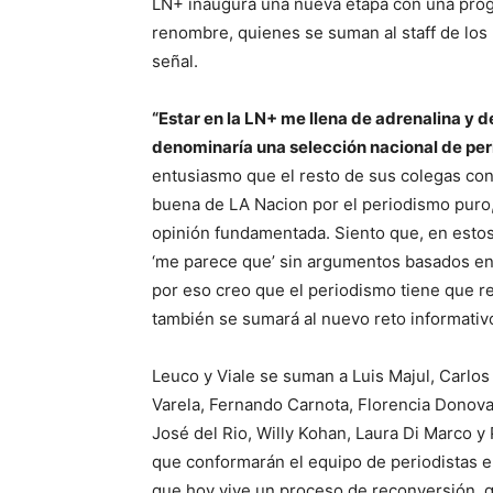
LN+ inaugura una nueva etapa con una prog
renombre, quienes se suman al staff de los 
señal.
“Estar en la LN+ me llena de adrenalina y d
denominaría una selección nacional de pe
entusiasmo que el resto de sus colegas con
buena de LA Nacion por el periodismo puro,
opinión fundamentada. Siento que, en esto
‘me parece que’ sin argumentos basados en 
por eso creo que el periodismo tiene que re
también se sumará al nuevo reto informativ
Leuco y Viale se suman a Luis Majul, Carlos
Varela, Fernando Carnota, Florencia Donova
José del Rio, Willy Kohan, Laura Di Marco y
que conformarán el equipo de periodistas e
que hoy vive un proceso de reconversión, q