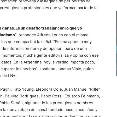
ramación renovada y la llegada de periodistas de
prestigiosos profesionales que ya forman parte de la
e ganas. Es un desafío trabajar con lo que yo
riodismo”
, reconoce Alfredo Leuco con el mismo
 los que compartirá la señal. “Es una apuesta muy
 de información dura y de opinión, pero de una
s momentos, mucha gente editorializa y opina con ese
datos. En la Argentina, hoy la verdad importa poco,
cuperar los hechos”, sostiene Jonatan Viale, quien
o de LN+.
 Pagni, Tato Young, Eleonora Cole, Juan Manuel “Rifle”
n, Paulino Rodrigues, Pablo Rossi, Eduardo Feinmann,
 Pablo Sirvén, algunos de los prestigiosos nombres
n la nueva etapa del canal fundado hace cinco años y
ue apuesta por la cercanía con las audiencias, con una