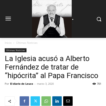
.
.
Inicio
Últimas Noticias
Últimas Noticias
La Iglesia acusó a Alberto
Fernández de tratar de
“hipócrita” al Papa Francisco
Por
El diario de Leuco
-
marzo 3, 2020
701