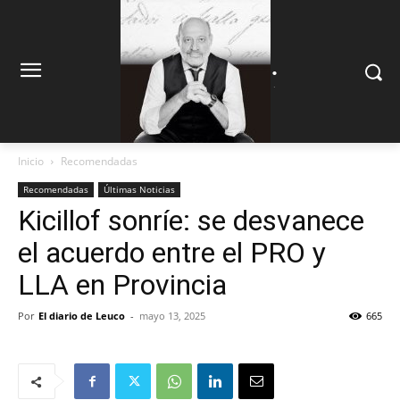
.
.
Inicio
Recomendadas
Recomendadas
Últimas Noticias
Kicillof sonríe: se desvanece
el acuerdo entre el PRO y
LLA en Provincia
Por
El diario de Leuco
-
mayo 13, 2025
665