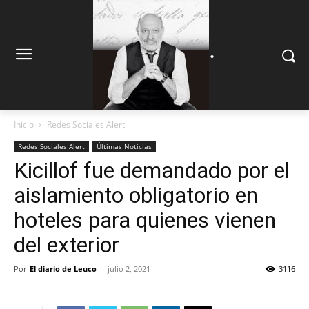
.
.
Inicio
Redes Sociales Alert
Redes Sociales Alert
Últimas Noticias
Kicillof fue demandado por el
aislamiento obligatorio en
hoteles para quienes vienen
del exterior
Por
El diario de Leuco
-
julio 2, 2021
3116