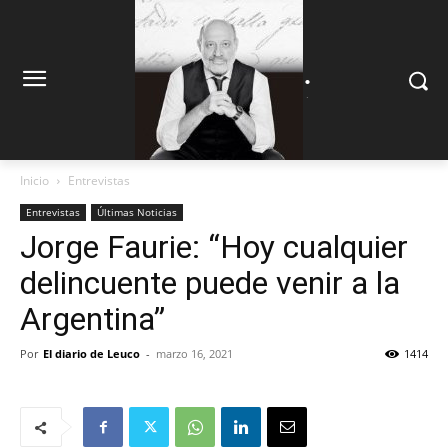
.
.
Inicio
Entrevistas
Entrevistas
Últimas Noticias
Jorge Faurie: “Hoy cualquier
delincuente puede venir a la
Argentina”
Por
El diario de Leuco
-
marzo 16, 2021
1414