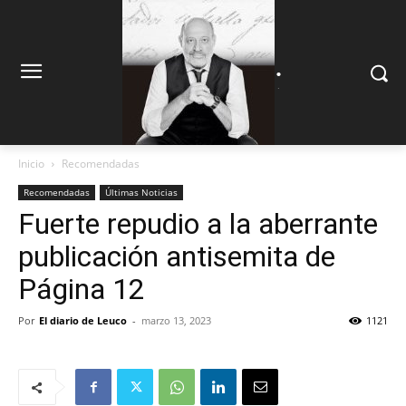
.
.
Inicio
Recomendadas
Recomendadas
Últimas Noticias
Fuerte repudio a la aberrante
publicación antisemita de
Página 12
Por
El diario de Leuco
-
marzo 13, 2023
1121