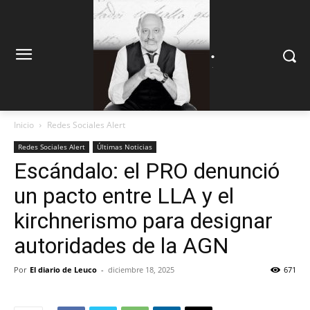
.
.
Inicio
Redes Sociales Alert
Redes Sociales Alert
Últimas Noticias
Escándalo: el PRO denunció
un pacto entre LLA y el
kirchnerismo para designar
autoridades de la AGN
Por
El diario de Leuco
-
diciembre 18, 2025
671