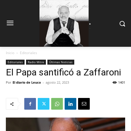
.
.
Inicio
Editoriales
Editoriales
Radio Mitre
Últimas Noticias
El Papa santificó a Zaffaroni
Por
El diario de Leuco
-
agosto 22, 2023
1401