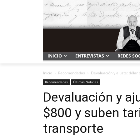
INICIO
ENTREVISTAS
REDES SO
Inicio
Recomendadas
Devaluación y ajuste: dólar o
Recomendadas
Últimas Noticias
Devaluación y aju
$800 y suben tar
transporte