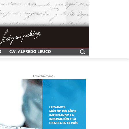
S
C.V. ALFREDO LEUCO
- Advertisement -