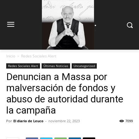
.
.
Inicio
Redes Sociales Alert
Redes Sociales Alert
Últimas Noticias
Uncategorized
Denuncian a Massa por
malversación de fondos y
abuso de autoridad durante
la campaña
Por
El diario de Leuco
-
noviembre 22, 2023
7099