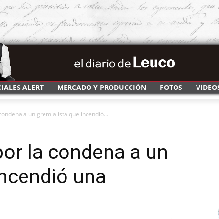
CIALES ALERT
MERCADO Y PRODUCCIÓN
FOTOS
VIDEO
 condena a un gremialista que incendió...
por la condena a un
incendió una