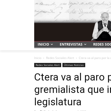
INICIO
ENTREVISTAS
REDES SO
Inicio
Redes Sociales Alert
Ctera va al paro por la
Redes Sociales Alert
Últimas Noticias
Ctera va al paro 
gremialista que 
legislatura