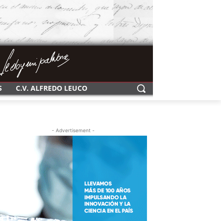
S
C.V. ALFREDO LEUCO
- Advertisement -