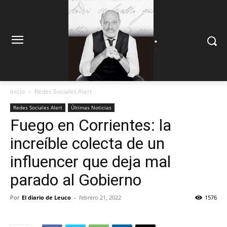
.
.
Inicio
Redes Sociales Alert
Redes Sociales Alert
Últimas Noticias
Fuego en Corrientes: la
increíble colecta de un
influencer que deja mal
parado al Gobierno
Por
El diario de Leuco
-
febrero 21, 2022
1576