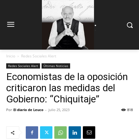
.
.
Inicio
Redes Sociales Alert
Redes Sociales Alert
Últimas Noticias
Economistas de la oposición
criticaron las medidas del
Gobierno: “Chiquitaje”
Por
El diario de Leuco
-
julio 25, 2023
818