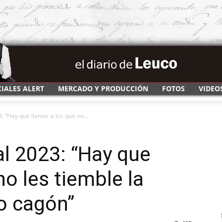
CIALES ALERT
MERCADO Y PRODUCCIÓN
FOTOS
VIDEO
3: “Hay que llamar a los que no...
 al 2023: “Hay que
no les tiemble la
o cagón”