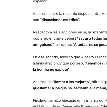
espacio”.
Además, sobre la reciente disputa entre Ma
son
“discusiones estériles”.
Respecto a las elecciones en sí, la referente
gobierno entrante deberá
“sacar a todas la
amiguismo”
, e insistió:
“A todas, no se pue
En ese sentido, advirtió que Alberto Ferná
administración, y que por eso,
“tenemos que
la bomba no explote”
.
Además de
“llamar a los mejores”
, afirmó q
que llamar a los que no les tiemble la man
Finalmente, hizo hincapié en la interna del 
del Ministerio de Desarrollo Productivo.
“Va