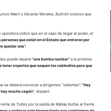
uricio Macri y Gerardo Morales, Bullrich sostuvo que
 opositora indicó que en el caso de llegar al poder, el
s personas que están en el Estado que entraron por
de quedar una”.
ndez puede dejarle
“una bomba nuclear”
a la próxima
 tener expertos que saquen los cablesitos para que
ue se deberá convocar a dirigentes “valientes”:
“Hay
o, hay mucho cagón”
, disparó.
Frente de Todos por la salida de Matías Kulfas al frente
mos a padecer este tiempo hasta que cambiemos de