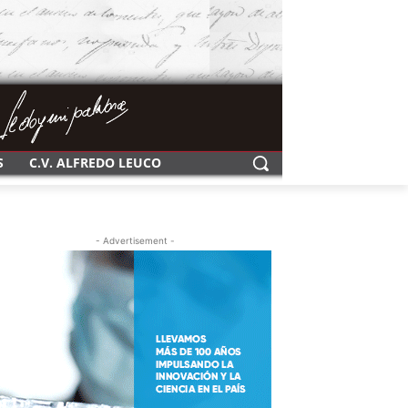
S
C.V. ALFREDO LEUCO
- Advertisement -