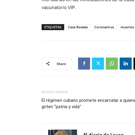
vacunatorio VIP.
ETIQUETAS
Casa Rosada
Coronavirus
muertos
Share
Artículo anterior
El régimen cubano promete encarcelar a quien
griten “patria y vida”
El diario de Leuco