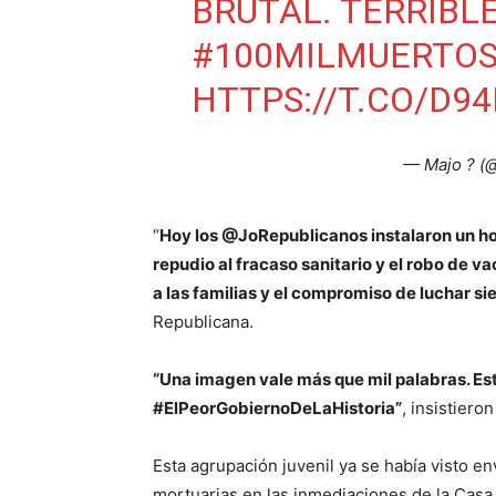
BRUTAL. TERRIBLE
#100MILMUERTO
HTTPS://T.CO/D
— Majo ? 
“
Hoy los @JoRepublicanos instalaron un ho
repudio al fracaso sanitario y el robo de 
a las familias y el compromiso de luchar si
Republicana.
“Una imagen vale más que mil palabras. E
#ElPeorGobiernoDeLaHistoria”
, insistiero
Esta agrupación juvenil ya se había visto 
mortuarias en las inmediaciones de la Casa