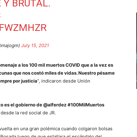
 Y BRUTAL.
S
94FWZMHZR
(@majogm)
July 15, 2021
menaje a los 100 mil muertos COVID que a la vez es
vacunas que nos costó miles de vidas. Nuestro pésame
empre por justicia
”, indicaron desde Unión
sto es el gobierno de @alferdez #100MilMuertos
n desde la red social de JR.
envuelta en una gran polémica cuando colgaron bolsas
 Rosada luego de que estallara el escándalo del