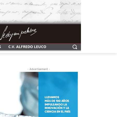
S
C.V. ALFREDO LEUCO
- Advertisement -