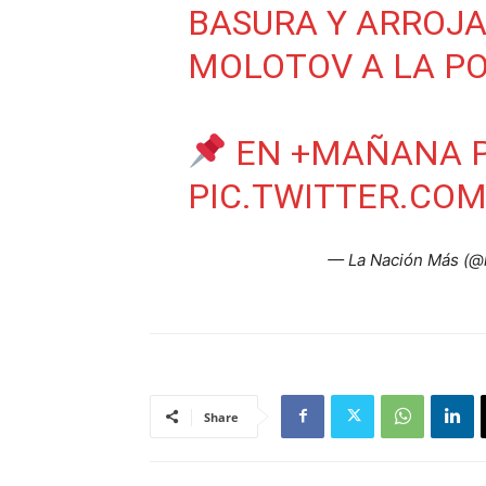
BASURA Y ARROJ
MOLOTOV A LA PO
EN +MAÑANA P
PIC.TWITTER.CO
— La Nación Más (@
Share