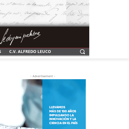
S
C.V. ALFREDO LEUCO
- Advertisement -