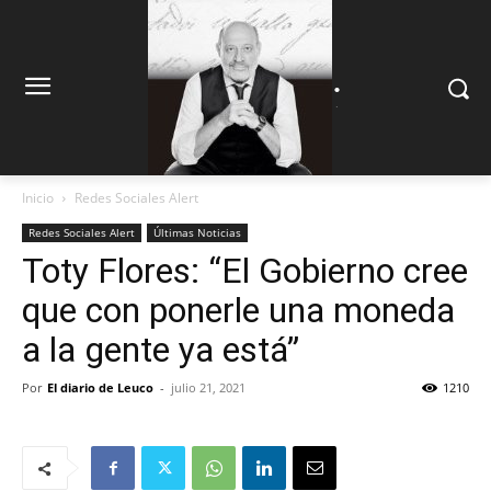
.
.
Inicio
Redes Sociales Alert
Redes Sociales Alert
Últimas Noticias
Toty Flores: “El Gobierno cree
que con ponerle una moneda
a la gente ya está”
Por
El diario de Leuco
-
julio 21, 2021
1210