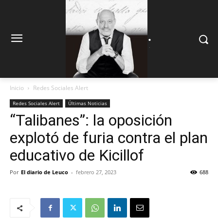
.
.
Inicio
Redes Sociales Alert
Redes Sociales Alert
Últimas Noticias
“Talibanes”: la oposición
explotó de furia contra el plan
educativo de Kicillof
Por
El diario de Leuco
-
febrero 27, 2023
688