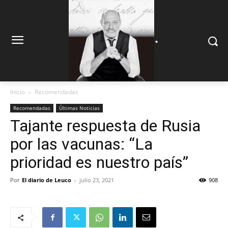
.
.
Inicio
Recomendadas
Recomendadas
Últimas Noticias
Tajante respuesta de Rusia
por las vacunas: “La
prioridad es nuestro país”
Por
El diario de Leuco
-
julio 23, 2021
908