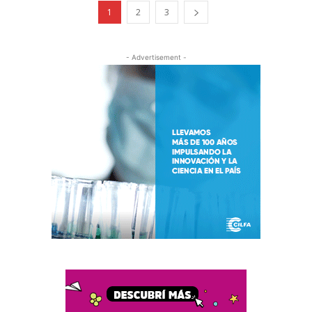
1
2
3
- Advertisement -