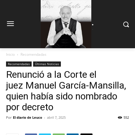
.
.
Inicio
Recomendadas
Recomendadas
Últimas Noticias
Renunció a la Corte el
juez Manuel García-Mansilla,
quien había sido nombrado
por decreto
Por
El diario de Leuco
-
abril 7, 2025
552