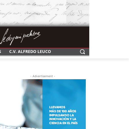
S
C.V. ALFREDO LEUCO
- Advertisement -