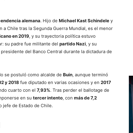
cendencia alemana
. Hijo de
Michael Kast Schindele
y
on a Chile tras la Segunda Guerra Mundial, es el menor
icano en 2019
, y su trayectoria política estuvo
: su padre fue militante del
partido Nazi
, y su
y presidente del Banco Central durante la dictadura de
do se postuló como alcalde de
Buin
, aunque terminó
2 y 2018
fue diputado en varias ocasiones y en
2017
ando cuarto con el
7,93%
. Tras perder el ballotage de
 imponerse en su
tercer intento
, con
más de 7,2
o jefe de Estado de Chile.