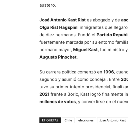
austero.
José Antonio Kast Rist
es abogado y de
as
Olga Rist Hagspiel
, inmigrantes que llegar
de diez hermanos. Fundó el
Partido Republ
fuertemente marcada por su entorno familiar
hermano mayor,
Miguel Kast
, fue ministro 
Augusto Pinochet
.
Su carrera política comenzó en
1996
, cuan
segundo y asumió como concejal. Entre
200
tuvo su primer intento presidencial, finaliz
2021
frente a Boric, Kast logró finalmente
millones de votos
, y convertirse en el nuev
ETIQUETAS
Chile
elecciones
José Antonio Kast