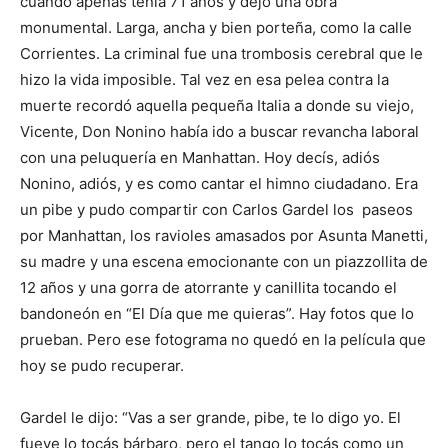
cuando apenas tenía 71 años y dejó una obra
monumental. Larga, ancha y bien porteña, como la calle
Corrientes. La criminal fue una trombosis cerebral que le
hizo la vida imposible. Tal vez en esa pelea contra la
muerte recordó aquella pequeña Italia a donde su viejo,
Vicente, Don Nonino había ido a buscar revancha laboral
con una peluquería en Manhattan. Hoy decís, adiós
Nonino, adiós, y es como cantar el himno ciudadano. Era
un pibe y pudo compartir con Carlos Gardel los paseos
por Manhattan, los ravioles amasados por Asunta Manetti,
su madre y una escena emocionante con un piazzollita de
12 años y una gorra de atorrante y canillita tocando el
bandoneón en “El Día que me quieras”. Hay fotos que lo
prueban. Pero ese fotograma no quedó en la película que
hoy se pudo recuperar.
Gardel le dijo: “Vas a ser grande, pibe, te lo digo yo. El
fueye lo tocás bárbaro, pero el tango lo tocás como un