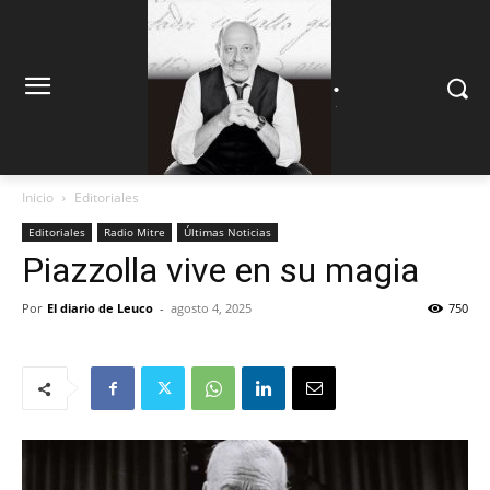
.
.
Inicio
Editoriales
Editoriales
Radio Mitre
Últimas Noticias
Piazzolla vive en su magia
Por
El diario de Leuco
-
agosto 4, 2025
750