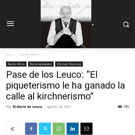
.
.
Inicio
Radio Mitre
Radio Mitre
Recomendadas
Últimas Noticias
Pase de los Leuco: “El
piqueterismo le ha ganado la
calle al kirchnerismo”
Por
El diario de Leuco
-
agosto 20, 2021
795