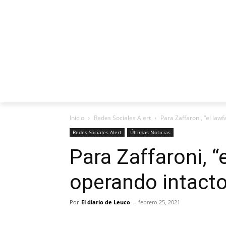
INICIO
ENTREVISTAS
REDES SO
Inicio
Redes Sociales Alert
Para Zaffaroni, “el law
Redes Sociales Alert
Últimas Noticias
Para Zaffaroni, “
operando intacto
Por
El diario de Leuco
-
febrero 25, 2021