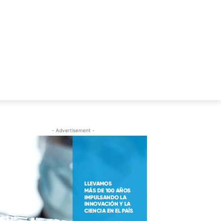
S
C.V. ALFREDO LEUCO
- Advertisement -