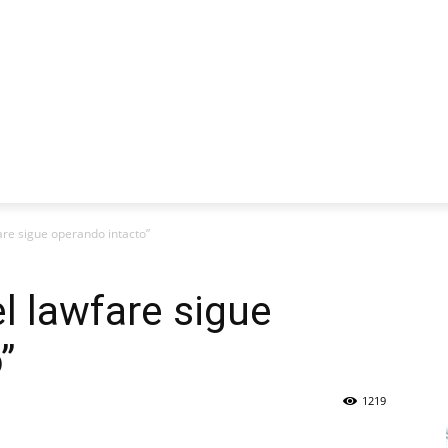
CIALES ALERT
MERCADO Y PRODUCCIÓN
FOTOS
VIDEO
fare sigue operando intacto”
el lawfare sigue
”
1219