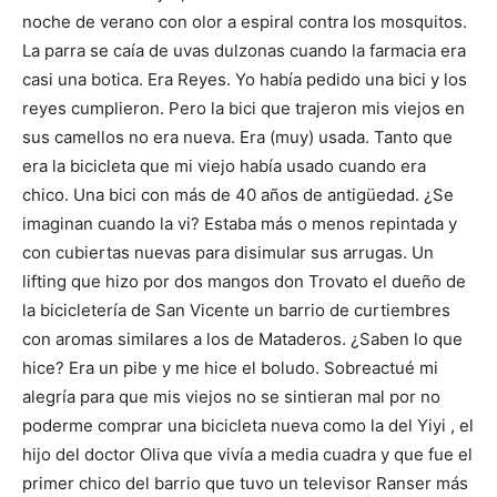
noche de verano con olor a espiral contra los mosquitos.
La parra se caía de uvas dulzonas cuando la farmacia era
casi una botica. Era Reyes. Yo había pedido una bici y los
reyes cumplieron. Pero la bici que trajeron mis viejos en
sus camellos no era nueva. Era (muy) usada. Tanto que
era la bicicleta que mi viejo había usado cuando era
chico. Una bici con más de 40 años de antigüedad. ¿Se
imaginan cuando la vi? Estaba más o menos repintada y
con cubiertas nuevas para disimular sus arrugas. Un
lifting que hizo por dos mangos don Trovato el dueño de
la bicicletería de San Vicente un barrio de curtiembres
con aromas similares a los de Mataderos. ¿Saben lo que
hice? Era un pibe y me hice el boludo. Sobreactué mi
alegría para que mis viejos no se sintieran mal por no
poderme comprar una bicicleta nueva como la del Yiyi , el
hijo del doctor Oliva que vivía a media cuadra y que fue el
primer chico del barrio que tuvo un televisor Ranser más