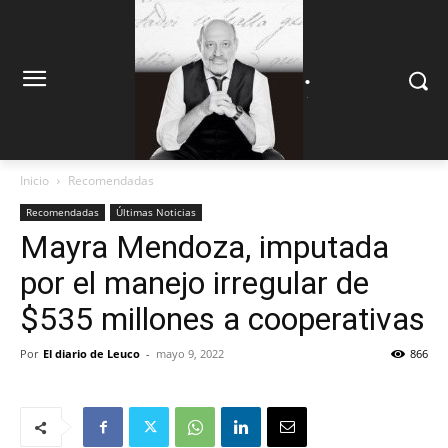
.
.
Inicio
Recomendadas
Recomendadas
Últimas Noticias
Mayra Mendoza, imputada
por el manejo irregular de
$535 millones a cooperativas
Por
El diario de Leuco
-
mayo 9, 2022
866