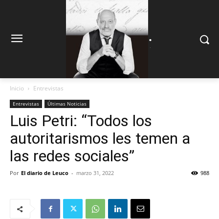
.
.
Inicio
Entrevistas
Entrevistas
Últimas Noticias
Luis Petri: “Todos los
autoritarismos les temen a
las redes sociales”
Por
El diario de Leuco
-
marzo 31, 2022
988