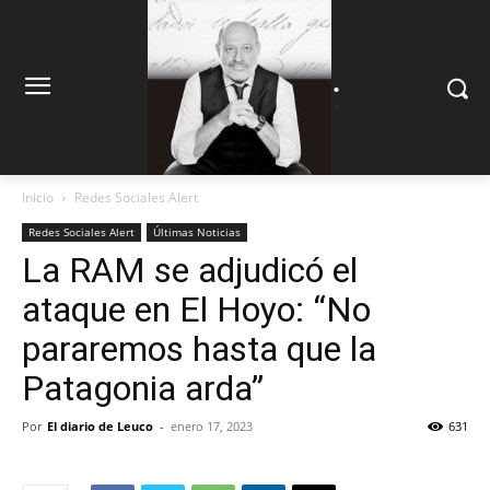
.
.
Inicio
Redes Sociales Alert
Redes Sociales Alert
Últimas Noticias
La RAM se adjudicó el
ataque en El Hoyo: “No
pararemos hasta que la
Patagonia arda”
Por
El diario de Leuco
-
enero 17, 2023
631