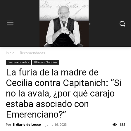
.
.
Inicio
Recomendadas
Recomendadas
Últimas Noticias
La furia de la madre de
Cecilia contra Capitanich: “Si
no la avala, ¿por qué carajo
estaba asociado con
Emerenciano?”
Por
El diario de Leuco
-
junio 16, 2023
1835