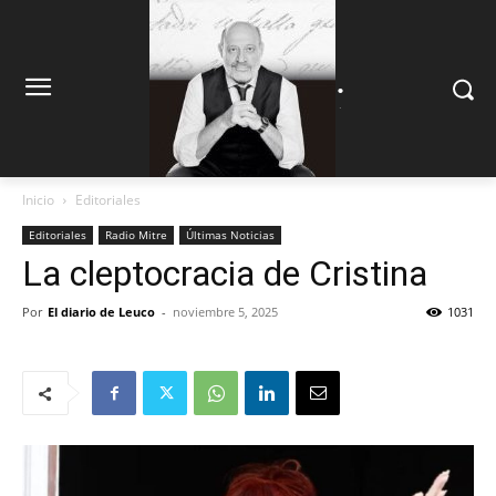
.
.
Inicio
Editoriales
Editoriales
Radio Mitre
Últimas Noticias
La cleptocracia de Cristina
Por
El diario de Leuco
-
noviembre 5, 2025
1031