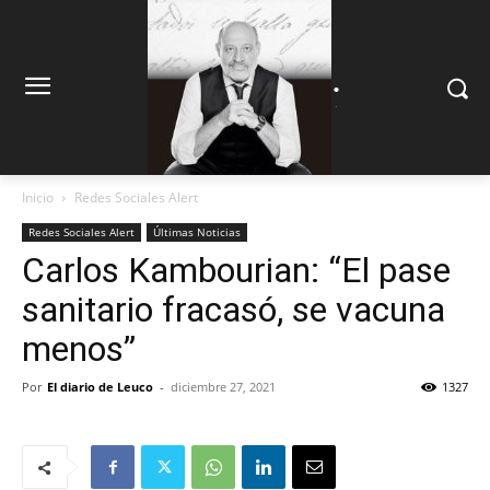
.
.
Inicio
Redes Sociales Alert
Redes Sociales Alert
Últimas Noticias
Carlos Kambourian: “El pase
sanitario fracasó, se vacuna
menos”
Por
El diario de Leuco
-
diciembre 27, 2021
1327