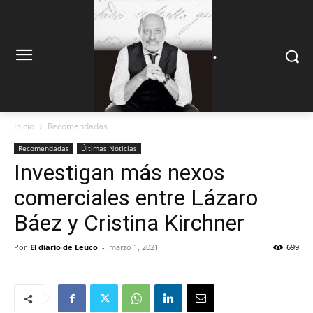
.
.
Inicio
Recomendadas
Recomendadas
Últimas Noticias
Investigan más nexos
comerciales entre Lázaro
Báez y Cristina Kirchner
Por
El diario de Leuco
-
marzo 1, 2021
699