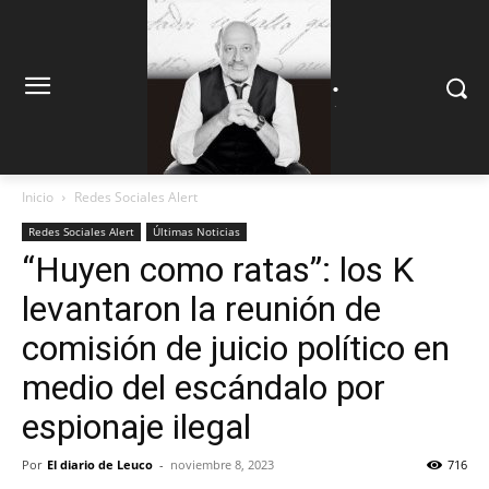
.
.
Inicio
Redes Sociales Alert
Redes Sociales Alert
Últimas Noticias
“Huyen como ratas”: los K
levantaron la reunión de
comisión de juicio político en
medio del escándalo por
espionaje ilegal
Por
El diario de Leuco
-
noviembre 8, 2023
716