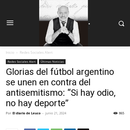
.
.
Inicio
Redes Sociales Alert
Redes Sociales Alert
Últimas Noticias
Glorias del fútbol argentino
se unen en contra del
antisemitismo: “Si hay odio,
no hay deporte”
Por
El diario de Leuco
-
junio 21, 2024
865