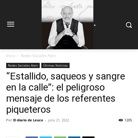
.
.
Inicio
Redes Sociales Alert
Redes Sociales Alert
Últimas Noticias
“Estallido, saqueos y sangre
en la calle”: el peligroso
mensaje de los referentes
piqueteros
Por
El diario de Leuco
-
julio 21, 2022
1205