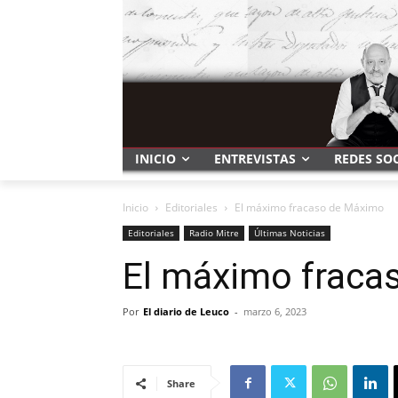
INICIO
ENTREVISTAS
REDES SO
Inicio
Editoriales
El máximo fracaso de Máximo
Editoriales
Radio Mitre
Últimas Noticias
El máximo fraca
Por
El diario de Leuco
-
marzo 6, 2023
Share