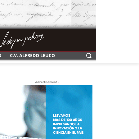
S
C.V. ALFREDO LEUCO
- Advertisement -